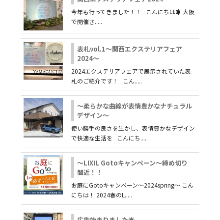
今年も行ってきました！！ こんにちは☀ 大阪
で開催さ.....
表札vol.1～関西エクステリアフェア
2024～
2024エクステリアフェアで展示されていた表
札のご紹介です！ こん.....
～柔らかな曲線が表情豊かなナチュラル
デザイン～
使い勝手の良さを生かし、表情豊かなデザイン
で快適な生活を こんにち.....
～LIXIL Gotoキャンペーン～締め切り
間近！！
お庭にGotoキャンペーン～2024spring～ こん
にちは！ 2024春のL.....
広告始まりました☀