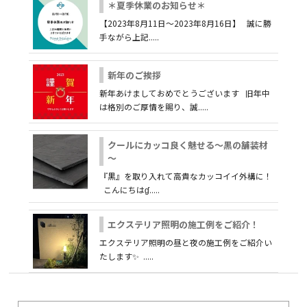
＊夏季休業のお知らせ＊
【2023年8月11日～2023年8月16日】 誠に勝
手ながら上記.....
新年のご挨拶
新年あけましておめでとうございます 旧年中
は格別のご厚情を賜り、誠.....
クールにカッコ良く魅せる～黒の舗装材
～
『黒』を取り入れて高貴なカッコイイ外構に！
こんにちはɠ.....
エクステリア照明の施工例をご紹介！
エクステリア照明の昼と夜の施工例をご紹介い
たします✨ .....