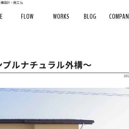
の外構設計・施工
CE
FLOW
WORKS
BLOG
COMPAN
ンプルナチュラル外構～
20