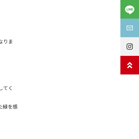
なりま
してく
た緑を感