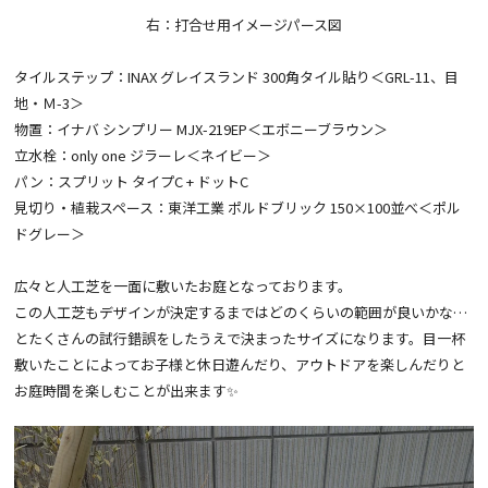
右：打合せ用イメージパース図
タイルステップ：INAX グレイスランド 300角タイル貼り＜GRL-11、目
地・Ｍ-3＞
物置：イナバ シンプリー MJX-219EP＜エボニーブラウン＞
立水栓：only one ジラーレ＜ネイビー＞
パン：スプリット タイプC + ドットC
見切り・植栽スペース：東洋工業 ポルドブリック 150×100並べ＜ポル
ドグレー＞
広々と人工芝を一面に敷いたお庭となっております。
この人工芝もデザインが決定するまではどのくらいの範囲が良いかな…
とたくさんの試行錯誤をしたうえで決まったサイズになります。目一杯
敷いたことによってお子様と休日遊んだり、アウトドアを楽しんだりと
お庭時間を楽しむことが出来ます✨