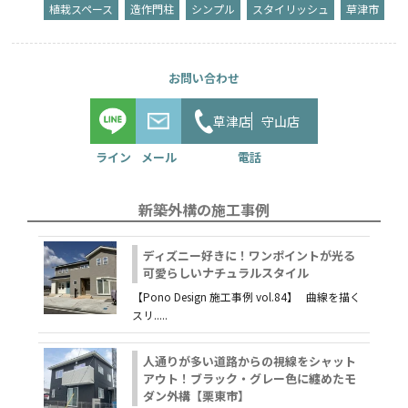
植栽スペース
造作門柱
シンプル
スタイリッシュ
草津市
草津店
守山店
新築外構の施工事例
ディズニー好きに！ワンポイントが光る
可愛らしいナチュラルスタイル
【Pono Design 施工事例 vol.84】 曲線を描く
スリ.....
人通りが多い道路からの視線をシャット
アウト！ブラック・グレー色に纏めたモ
ダン外構【栗東市】