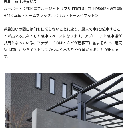
表札：施主様支給品
カーポート：YKK エフルージュ トリプル FIRST 51-71H(D5062×W7108)
H24＜本体・カームブラック、ポリカ・トーメイマット＞
道路沿いの間口は何も仕切らないことにより、最大で車3台駐車するこ
とが出来る広々とした駐車スペースになります。アプローチと駐車場が
共用となっている、ファザードのほとんどが屋根下に納まるので、雨天
時は雨にかからずストレスの少なく出入りや作業がすることが出来ま
す。