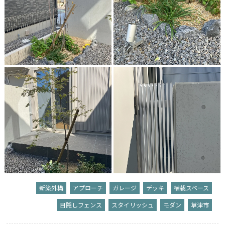
新築外構
アプローチ
ガレージ
デッキ
植栽スペース
目隠しフェンス
スタイリッシュ
モダン
草津市