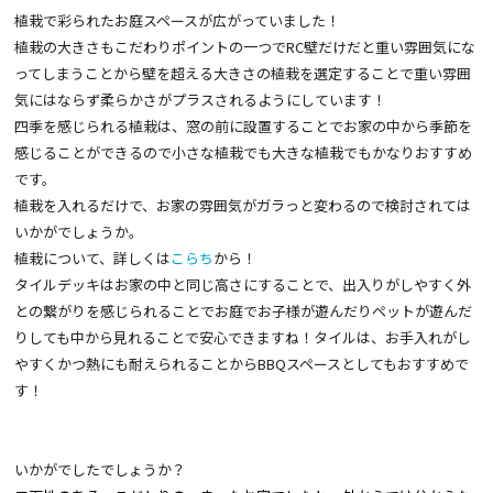
植栽で彩られたお庭スペースが広がっていました！
植栽の大きさもこだわりポイントの一つでRC壁だけだと重い雰囲気にな
ってしまうことから壁を超える大きさの植栽を選定することで重い雰囲
気にはならず柔らかさがプラスされるようにしています！
四季を感じられる植栽は、窓の前に設置することでお家の中から季節を
感じることができるので小さな植栽でも大きな植栽でもかなりおすすめ
です。
植栽を入れるだけで、お家の雰囲気がガラっと変わるので検討されては
いかがでしょうか。
植栽について、詳しくは
こら
ち
から！
タイルデッキはお家の中と同じ高さにすることで、出入りがしやすく外
との繋がりを感じられることでお庭でお子様が遊んだりペットが遊んだ
りしても中から見れることで安心できますね！タイルは、お手入れがし
やすくかつ熱にも耐えられることからBBQスペースとしてもおすすめで
す！
いかがでしたでしょうか？