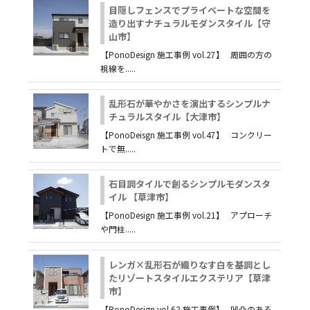
目隠しフェンスでプライベートな空間を
造り出すナチュラルモダンスタイル【守
山市】
【PonoDesign 施工事例 vol.27】 周囲の方の
視線を.....
乱形石が華やかさを演出するシンプルナ
チュラルスタイル【大津市】
【PonoDeisgn 施工事例 vol.47】 コンクリー
トで無.....
石目調タイルで創るシンプルモダンスタ
イル 【草津市】
【PonoDesign 施工事例 vol.21】 アプローチ
や門柱.....
レンガ×乱形石が織りなす白を基調とし
たリゾートスタイルエクステリア【草津
市】
【PonoDesign vol.62 施工事例】 凹凸のある